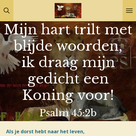
Ga
direct
Mijn hart trilt met
naar
de
blijde woorden,
hoofdinhoud
ik draag mijn
gedicht een
Koning voor!
Psalm 45:2b
Als je dorst hebt naar het leven,