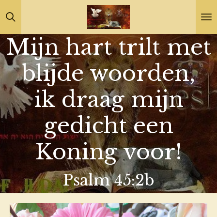
Ga
direct
Mijn hart trilt met
naar
de
blijde woorden,
hoofdinhoud
ik draag mijn
gedicht een
Koning voor!
Psalm 45:2b