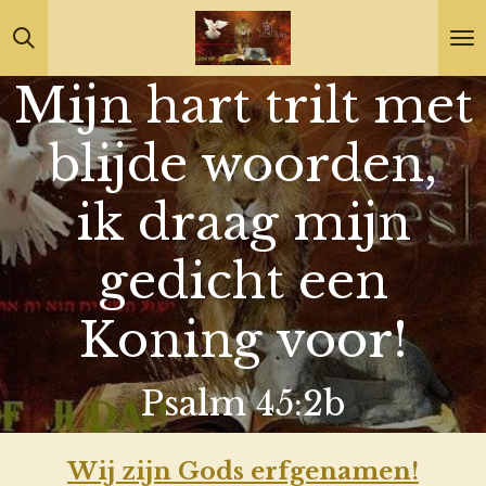
Ga
direct
Mijn hart trilt met
naar
de
blijde woorden,
hoofdinhoud
ik draag mijn
gedicht een
Koning voor!
Psalm 45:2b
Wij zijn Gods erfgenamen!