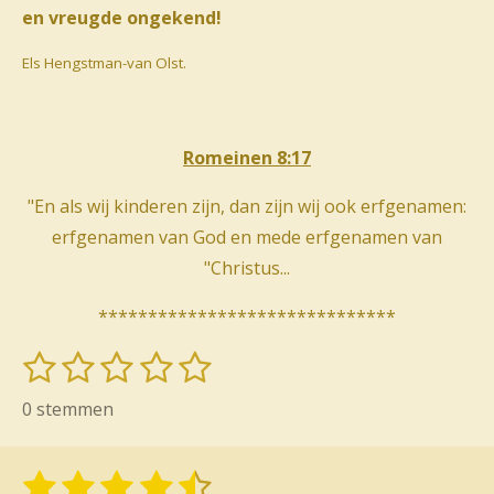
en vreugde ongekend!
Els Hengstman-van Olst.
Romeinen 8:17
"En als wij kinderen zijn, dan zijn wij ook erfgenamen:
erfgenamen van God en mede erfgenamen van
"Christus...
******************************
1
2
3
4
5
S
R
t
s
s
s
s
s
a
0 stemmen
e
t
t
t
t
t
t
m
i
m
e
e
e
e
e
1
2
3
4
5
S
e
R
n