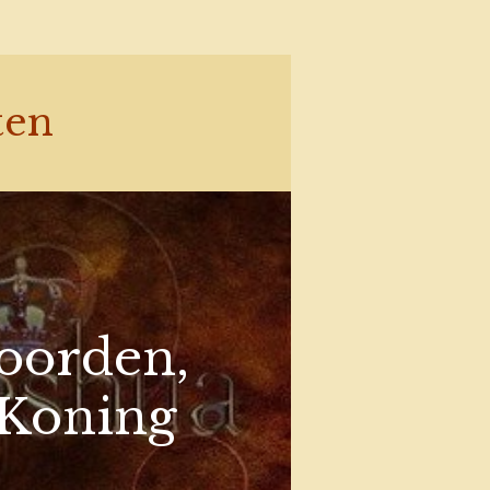
ten
woorden,
 Koning