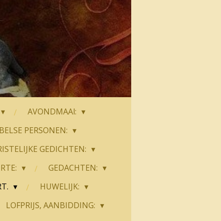
AVONDMAAl:
JBELSE PERSONEN:
ISTELIJKE GEDICHTEN:
RTE:
GEDACHTEN:
RT.
HUWELIJK:
LOFPRIJS, AANBIDDING: