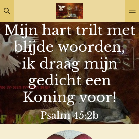
Ga
direct
Mijn hart trilt met
naar
de
blijde woorden,
hoofdinhoud
ik draag mijn
gedicht een
Koning voor!
Psalm 45:2b