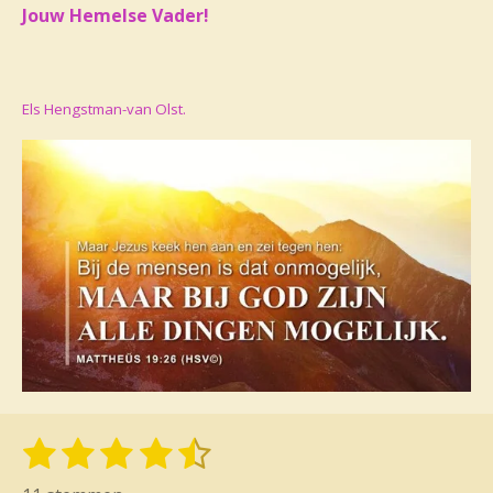
Jouw Hemelse Vader!
Els Hengstman-van Olst.
1
2
3
4
5
S
R
t
s
s
s
s
s
a