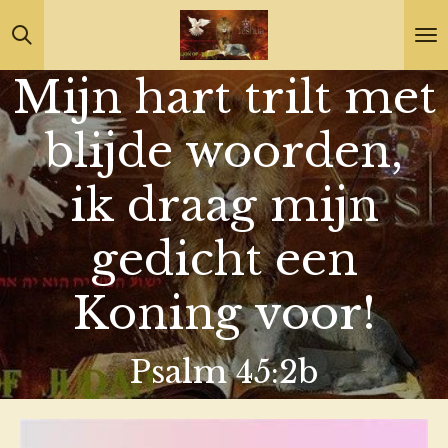
Ga
direct
Mijn hart trilt met
naar
de
blijde woorden,
hoofdinhoud
ik draag mijn
gedicht een
Koning voor!
Psalm 45:2b