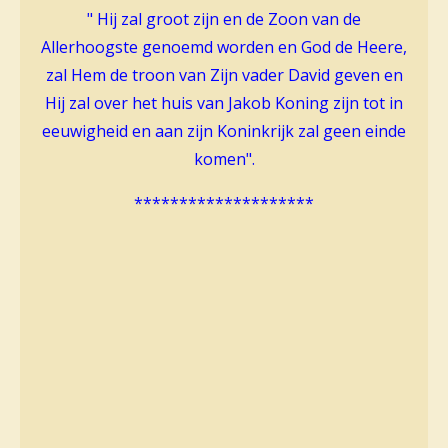
n
n
n
n
s
" Hij zal groot zijn en de Zoon van de
t
Allerhoogste genoemd worden en God de Heere,
e
zal Hem de troon van Zijn vader David geven en
r
Hij zal over het huis van Jakob Koning zijn tot in
r
eeuwigheid en aan zijn Koninkrijk zal geen einde
e
komen".
n
********************