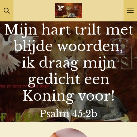
Ga
direct
Mijn hart trilt met
naar
de
blijde woorden,
hoofdinhoud
ik draag mijn
gedicht een
Koning voor!
Psalm 45:2b