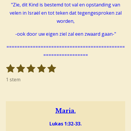
"Zie, dit Kind is bestemd tot val en opstanding van
velen in Israël en tot teken dat tegengesproken zal
worden,
-ook door uw eigen ziel zal een zwaard gaan-"
=============================================
=================
1
2
3
4
5
S
R
t
s
s
s
s
s
a
1 stem
e
t
t
t
t
t
t
m
i
m
e
e
e
e
e
e
n
r
r
r
r
r
n
g
Maria.
r
r
r
r
:
e
e
e
e
Lukas 1:32-33.
5