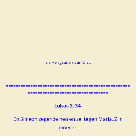
Els Hengstman-van Olst.
===================================================
=================================
Lukas 2: 34.
En Simeon zegende hen en zei tegen Maria, Zijn
moeder: