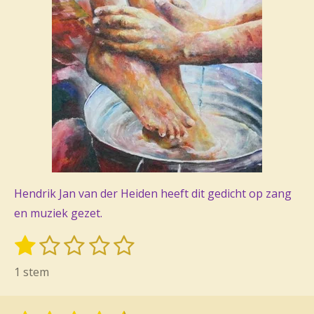
Hendrik Jan van der Heiden heeft dit gedicht op zang
en muziek gezet.
1
2
3
4
5
S
R
t
s
s
s
s
s
a
1 stem
e
t
t
t
t
t
t
m
i
m
e
e
e
e
e