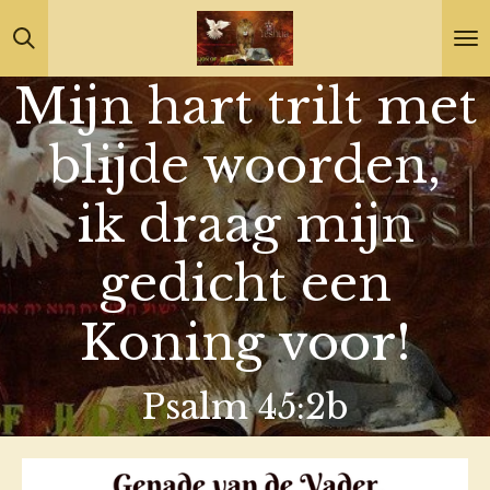
Ga
direct
Mijn hart trilt met
naar
de
blijde woorden,
hoofdinhoud
ik draag mijn
gedicht een
Koning voor!
Psalm 45:2b