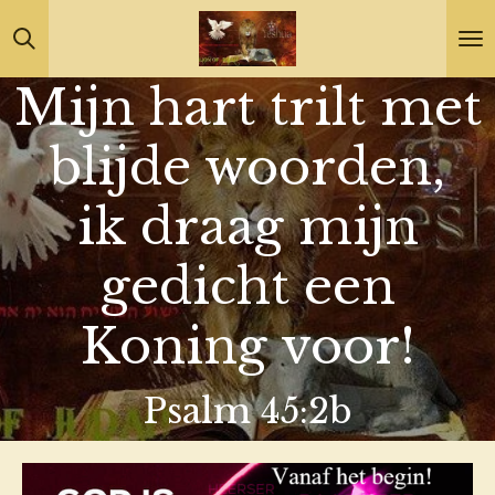
Ga
direct
Mijn hart trilt met
naar
de
blijde woorden,
hoofdinhoud
ik draag mijn
gedicht een
Koning voor!
Psalm 45:2b