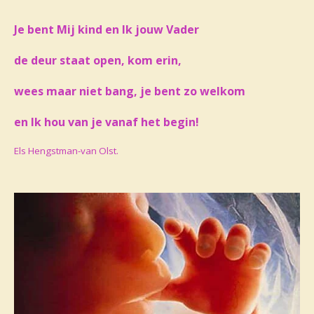
Je bent Mij kind en Ik jouw Vader
de deur staat open, kom erin,
wees maar niet bang, je bent zo welkom
en Ik hou van je vanaf het begin!
Els Hengstman-van Olst.