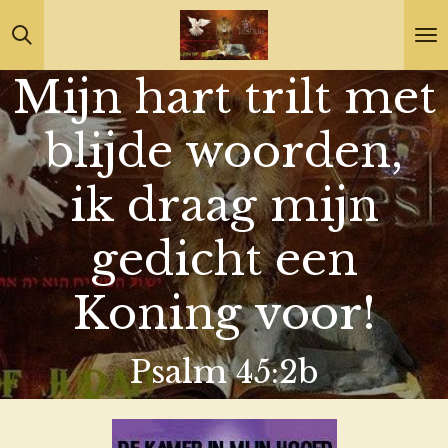
Ga
direct
Mijn hart trilt met
naar
de
blijde woorden,
hoofdinhoud
ik draag mijn
gedicht een
Koning voor!
Psalm 45:2b