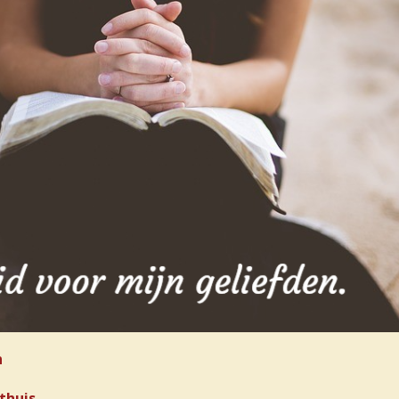
n
thuis,