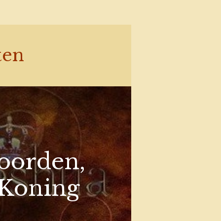
ten
woorden,
 Koning