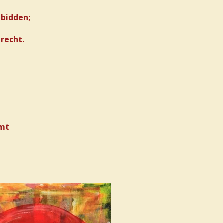
 bidden;
recht.
rmt