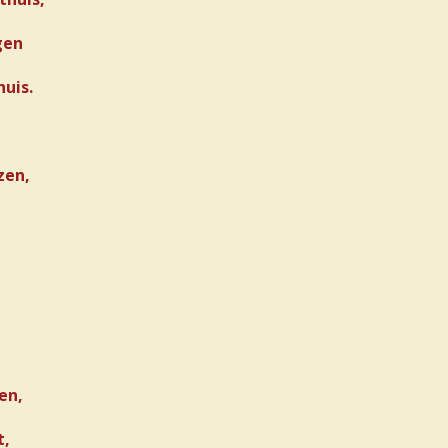
gen
huis.
zen,
en,
t,