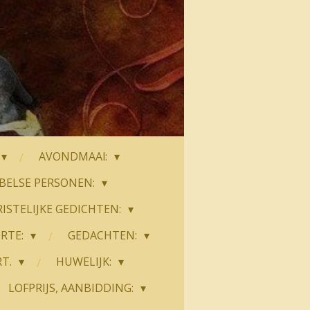
AVONDMAAl:
JBELSE PERSONEN:
ISTELIJKE GEDICHTEN:
RTE:
GEDACHTEN:
RT.
HUWELIJK:
LOFPRIJS, AANBIDDING: