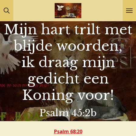
Ga
direct
Mijn hart trilt met
naar
de
blijde woorden,
hoofdinhoud
ik draag mijn
gedicht een
Koning voor!
Psalm 45:2b
Psalm 68:20