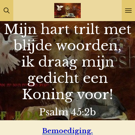
Ga
direct
Mijn hart trilt met
naar
de
blijde woorden,
hoofdinhoud
ik draag mijn
gedicht een
Koning voor!
Psalm 45:2b
Bemoediging.