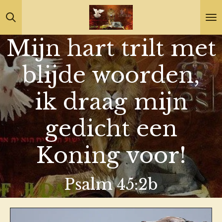
Ga
direct
Mijn hart trilt met
naar
de
blijde woorden,
hoofdinhoud
ik draag mijn
gedicht een
Koning voor!
Psalm 45:2b