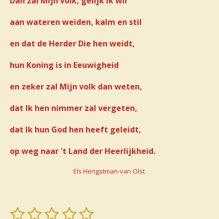
Dan zal Mijn volk, gelijk Ik wil
aan wateren weiden, kalm en stil
en dat de Herder Die hen weidt,
hun Koning is in Eeuwigheid
en zeker zal Mijn volk dan weten,
dat Ik hen nimmer zal vergeten,
dat Ik hun God hen heeft geleidt,
op weg naar 't Land der Heerlijkheid.
Els Hengstman-van Olst.
1
2
3
4
5
S
R