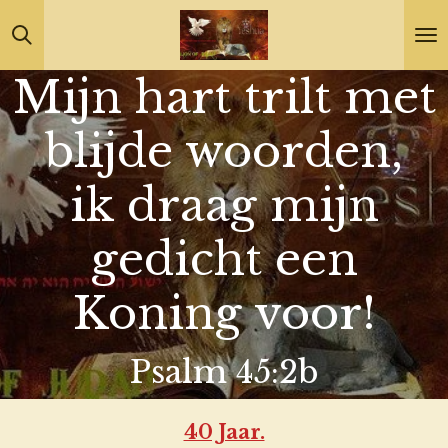
Ga
direct
Mijn hart trilt met
naar
de
blijde woorden,
hoofdinhoud
ik draag mijn
gedicht een
Koning voor!
Psalm 45:2b
40 Jaar.