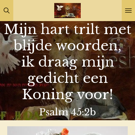
Ga
direct
Mijn hart trilt met
naar
de
blijde woorden,
hoofdinhoud
ik draag mijn
gedicht een
Koning voor!
Psalm 45:2b