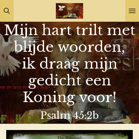
Ga
direct
Mijn hart trilt met
naar
de
blijde woorden,
hoofdinhoud
ik draag mijn
gedicht een
Koning voor!
Psalm 45:2b