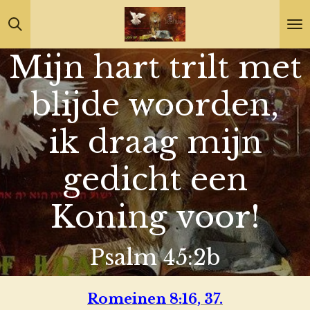
Ga
direct
Mijn hart trilt met
naar
de
blijde woorden,
hoofdinhoud
ik draag mijn
gedicht een
Koning voor!
Psalm 45:2b
Romeinen 8:16, 37.