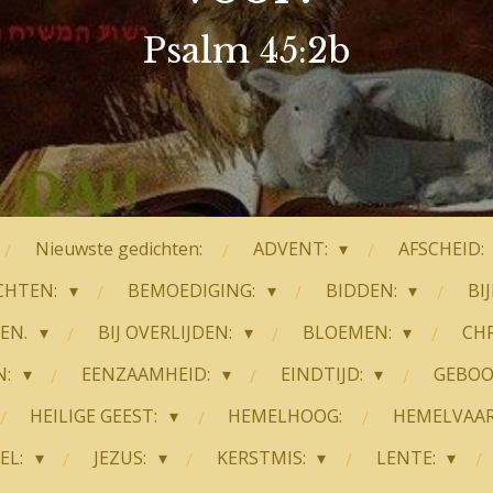
Psalm 45:2b
Nieuwste gedichten:
ADVENT:
AFSCHEID:
CHTEN:
BEMOEDIGING:
BIDDEN:
BI
TEN.
BIJ OVERLIJDEN:
BLOEMEN:
CHR
N:
EENZAAMHEID:
EINDTIJD:
GEBOO
HEILIGE GEEST:
HEMELHOOG:
HEMELVAA
EL:
JEZUS:
KERSTMIS:
LENTE: