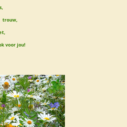
s,
s trouw,
et,
k voor jou!