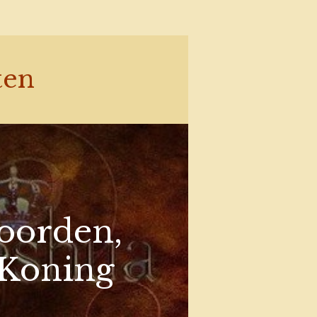
ten
woorden,
 Koning