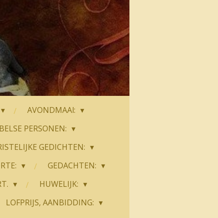
AVONDMAAl:
JBELSE PERSONEN:
ISTELIJKE GEDICHTEN:
RTE:
GEDACHTEN:
RT.
HUWELIJK:
LOFPRIJS, AANBIDDING: