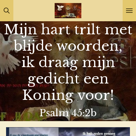
Ga
direct
Mijn hart trilt met
naar
de
blijde woorden,
hoofdinhoud
ik draag mijn
gedicht een
Koning voor!
Psalm 45:2b