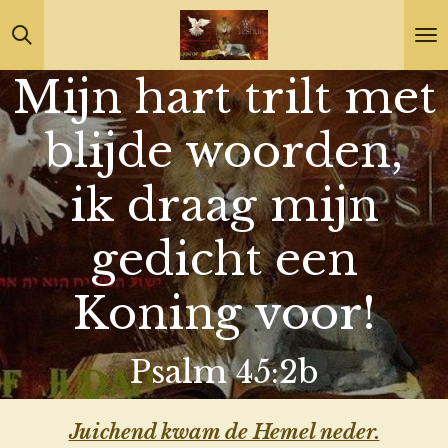
Ga
direct
Mijn hart trilt met
naar
de
blijde woorden,
hoofdinhoud
ik draag mijn
gedicht een
Koning voor!
Psalm 45:2b
Juichend kwam de Hemel neder.