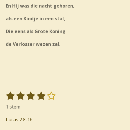
En Hij was die nacht geboren,
als een Kindje in een stal,
Die eens als Grote Koning
de Verlosser wezen zal.
1
2
3
4
5
S
R
t
s
s
s
s
s
a
1 stem
e
t
t
t
t
t
t
m
i
Lucas 2:8-16.
m
e
e
e
e
e
e
n