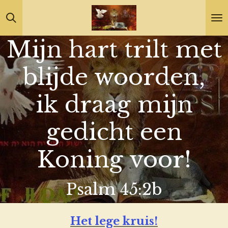
Ga
direct
Mijn hart trilt met
naar
de
blijde woorden,
hoofdinhoud
ik draag mijn
gedicht een
Koning voor!
Psalm 45:2b
Het lege kruis!