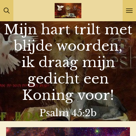
Ga
direct
Mijn hart trilt met
naar
de
blijde woorden,
hoofdinhoud
ik draag mijn
gedicht een
Koning voor!
Psalm 45:2b