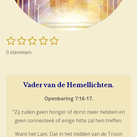
1
2
3
4
5
S
R
t
s
s
s
s
s
a
0 stemmen
e
t
t
t
t
t
t
m
i
m
e
e
e
e
e
e
n
r
r
r
r
r
n
g
Vader van de Hemellichten.
r
r
r
r
:
e
e
e
e
Openbaring 7:16-17.
0
n
n
n
n
s
"Zij zullen geen honger of dorst meer hebben en
t
geen zonnesteek of enige hitte zal hen treffen.
e
r
Want het Lam, Dat in het midden van de Troon