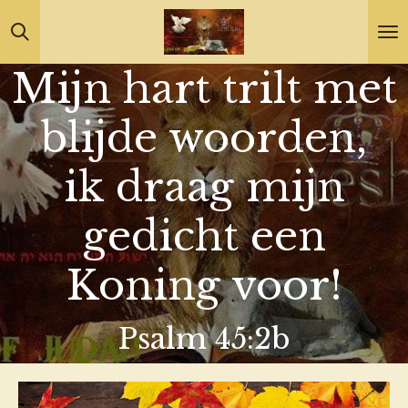
Ga
direct
Mijn hart trilt met
naar
de
blijde woorden,
hoofdinhoud
ik draag mijn
gedicht een
Koning voor!
Psalm 45:2b