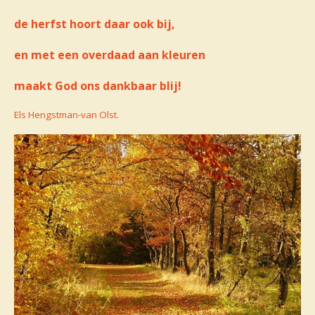
de herfst hoort daar ook bij,
en met een overdaad aan kleuren
maakt God ons dankbaar blij!
Els Hengstman-van Olst.