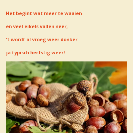
Het begint wat meer te waaien
en veel eikels vallen neer,
't wordt al vroeg weer donker
ja typisch herfstig weer!