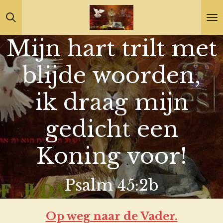
Ga
direct
Mijn hart trilt met
naar
de
blijde woorden,
hoofdinhoud
ik draag mijn
gedicht een
Koning voor!
Psalm 45:2b
Op weg naar de Vader.