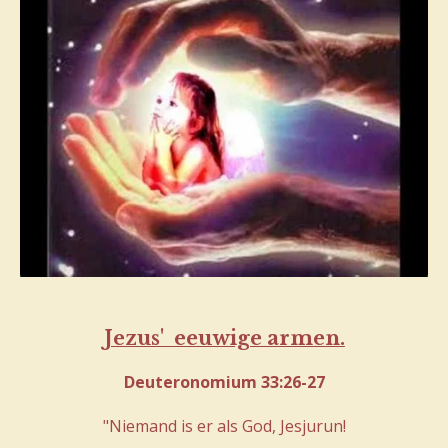
Jezus' eeuwige armen.
Deuteronomium 33:26-27
"Niemand is er als God, Jesjurun!