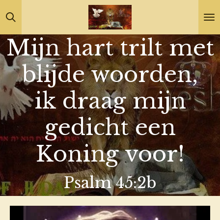
Ga
direct
Mijn hart trilt met
naar
de
blijde woorden,
hoofdinhoud
ik draag mijn
gedicht een
Koning voor!
Psalm 45:2b