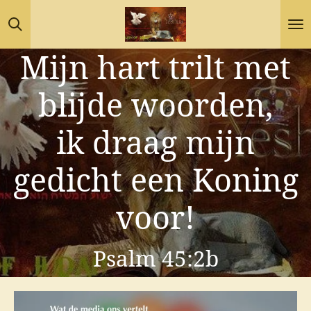
Ga
direct
Mijn hart trilt met
naar
de
blijde woorden,
hoofdinhoud
ik draag mijn
gedicht een Koning
voor!
Psalm 45:2b