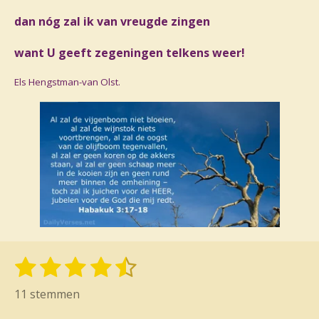
dan nóg zal ik van vreugde zingen
want U geeft zegeningen telkens weer!
Els Hengstman-van Olst.
1
2
3
4
5
S
R
t
s
s
s
s
s
a
11 stemmen
e
t
t
t
t
t
t
m