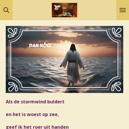
Ga
direct
naar
de
hoofdinhoud
Als de stormwind buldert
en het is woest op zee,
geef ik het roer uit handen