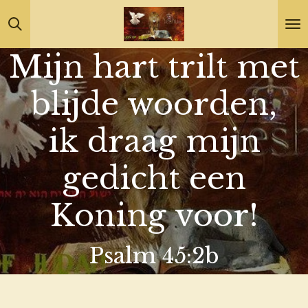
Ga
direct
Mijn hart trilt met
naar
de
blijde woorden,
hoofdinhoud
ik draag mijn
gedicht een
Koning voor!
Psalm 45:2b