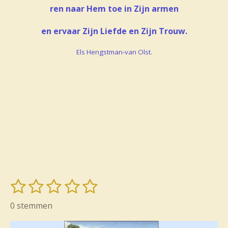
ren naar Hem toe in Zijn armen
en ervaar Zijn Liefde en Zijn Trouw.
Els Hengstman-van Olst.
1
2
3
4
5
S
R
t
s
s
s
s
s
a
0 stemmen
e
t
t
t
t
t
t
m
i
m