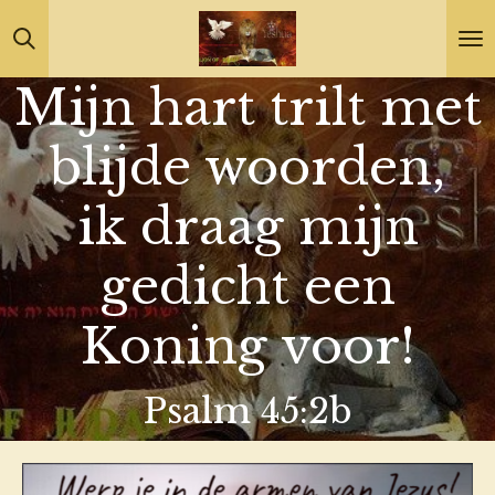
Ga
direct
Mijn hart trilt met
naar
de
blijde woorden,
hoofdinhoud
ik draag mijn
gedicht een
Koning voor!
Psalm 45:2b