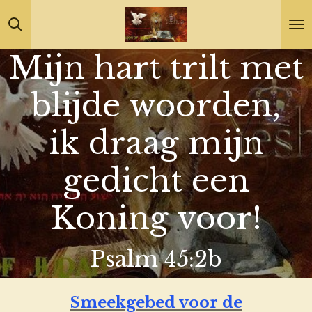
Ga
direct
Mijn hart trilt met
naar
de
blijde woorden,
hoofdinhoud
ik draag mijn
gedicht een
Koning voor!
Psalm 45:2b
Smeekgebed voor de