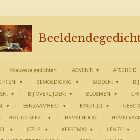
Beeldendegedich
Nieuwste gedichten:
ADVENT:
AFSCHEID:
CHTEN:
BEMOEDIGING:
BIDDEN:
BI
TEN.
BIJ OVERLIJDEN:
BLOEMEN:
CHR
N:
EENZAAMHEID:
EINDTIJD:
GEBOO
HEILIGE GEEST:
HEMELHOOG:
HEMELVAA
EL:
JEZUS:
KERSTMIS:
LENTE: