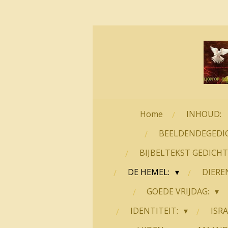
Ga
direct
naar
de
hoofdinhoud
Home
INHOUD:
BEELDENDEGEDI
BIJBELTEKST GEDICH
DE HEMEL:
DIERE
GOEDE VRIJDAG:
IDENTITEIT:
ISRA